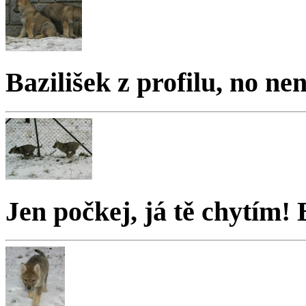
Bazilišek z profilu, no ne
Jen počkej, já tě chytím! 