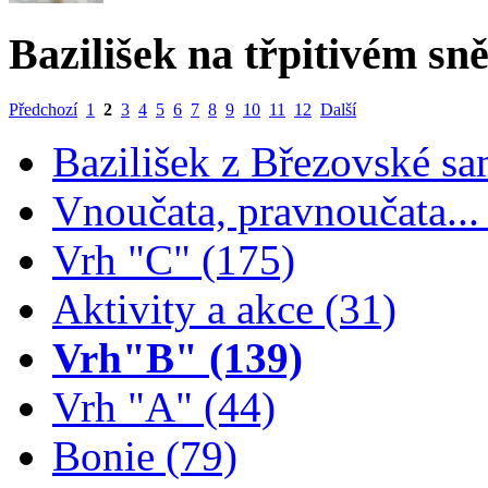
Bazilišek na třpitivém sn
Předchozí
1
2
3
4
5
6
7
8
9
10
11
12
Další
Bazilišek z Březovské sa
Vnoučata, pravnoučata...
Vrh "C" (175)
Aktivity a akce (31)
Vrh"B" (139)
Vrh "A" (44)
Bonie (79)