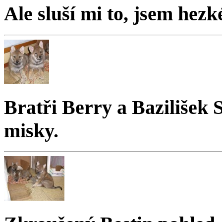
Ale sluší mi to, jsem hezk
Bratři Berry a Bazilišek 
misky.