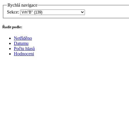
Rychlá navigace
Sekce:
Řadit podle:
Netříděno
Datumu
Počtu hlasů
Hodnoceni