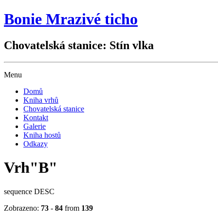
Bonie Mrazivé ticho
Chovatelská stanice: Stín vlka
Menu
Domů
Kniha vrhů
Chovatelská stanice
Kontakt
Galerie
Kniha hostů
Odkazy
Vrh"B"
sequence DESC
Zobrazeno:
73
-
84
from
139