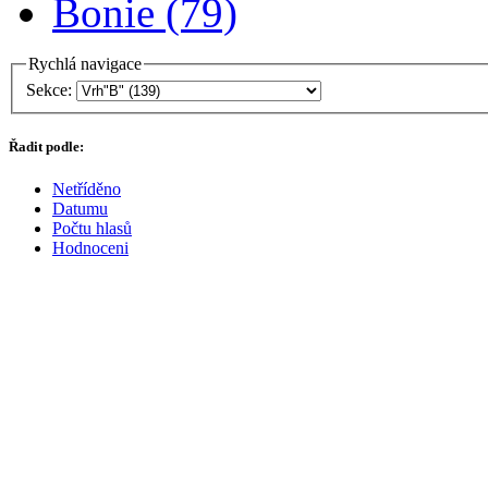
Bonie (79)
Rychlá navigace
Sekce:
Řadit podle:
Netříděno
Datumu
Počtu hlasů
Hodnoceni