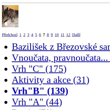
Předchozí
1
2
3
4
5
6
7
8
9
10
11
12
Další
Bazilišek z Březovské sa
Vnoučata, pravnoučata...
Vrh "C" (175)
Aktivity a akce (31)
Vrh"B" (139)
Vrh "A" (44)