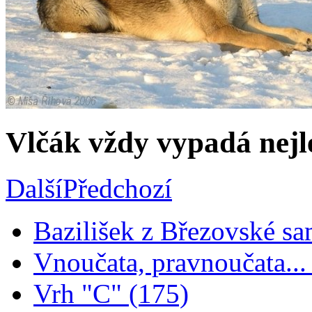
Vlčák vždy vypadá nejlé
Další
Předchozí
Bazilišek z Březovské sa
Vnoučata, pravnoučata...
Vrh "C" (175)