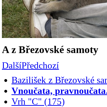
A z Březovské samoty
Další
Předchozí
Bazilišek z Březovské sa
Vnoučata, pravnoučata..
Vrh "C" (175)