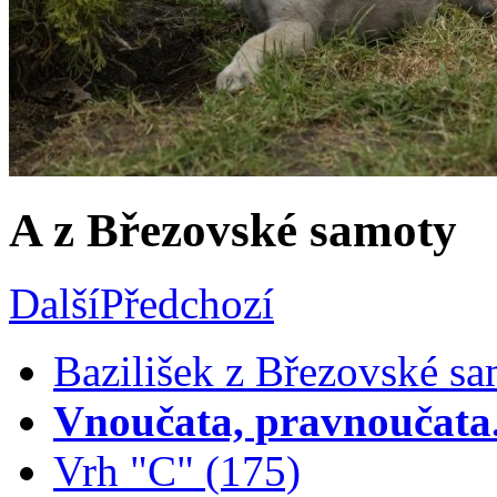
A z Březovské samoty
Další
Předchozí
Bazilišek z Březovské sa
Vnoučata, pravnoučata..
Vrh "C" (175)